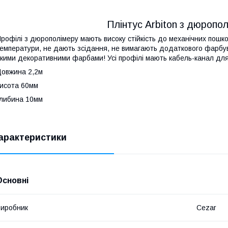
Плінтус Arbiton з дюропол
рофілі з дюрополімеру мають високу стійкість до механічних пошко
емператури, не дають зсідання, не вимагають додаткового фарбу
кими декоративними фарбами! Усі профілі мають кабель-канал дл
овжина 2,2м
исота 60мм
либина 10мм
арактеристики
Основні
иробник
Cezar