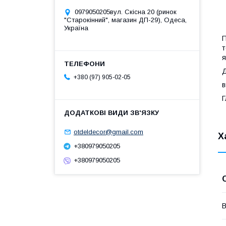
0979050205вул. Скісна 20 (ринок
"Старокінний", магазин ДП-29), Одеса,
Україна
П
т
я
Д
+380 (97) 905-02-05
в
Г
otdeldecor@gmail.com
Х
+380979050205
+380979050205
В