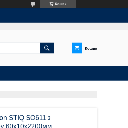
Кошик
Кошик
ton STIQ SO611 з
у 60х10х2200мм