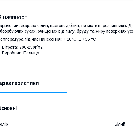
В наявності
криловий, яскраво білий, пастоподібний, не містить розчинників. Д
бсорбуючих сухих, очищених від пилу, бруду та жиру поверхнях у
емпература під час нанесення: + 10°C … +35 °С
Вітрата: 200-250г/м2
Виробник- Польща
арактеристики
Основні
олір
Білий