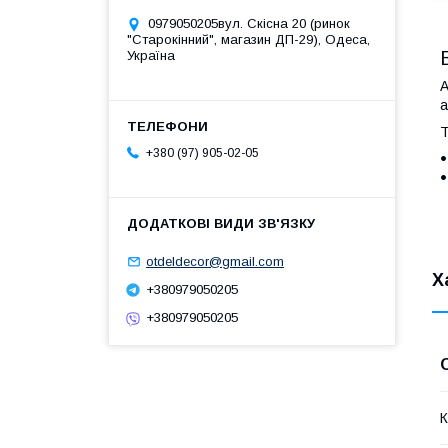
0979050205вул. Скісна 20 (ринок
"Старокінний", магазин ДП-29), Одеса,
Україна
А
а
Т
+380 (97) 905-02-05
otdeldecor@gmail.com
Х
+380979050205
+380979050205
К