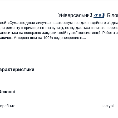
Універсальний
клей
! Біло
лей «Сумасшедшая липучка» застосовується для надійного з'єднан
ля ремонту в приміщенні і на вулиці, не піддається впливаю переп
аноситься на поверхню завдяки своїй густої консистенції. Робота
авичок. Утворені шви на 100% водонепроникні....
арактеристики
Основні
иробник
Lacrysil