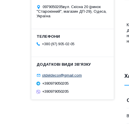
0979050205вул. Скісна 20 (ринок
"Старокінний", магазин ДП-29), Одеса,
Україна
К
д
н
н
+380 (97) 905-02-05
Х
otdeldecor@gmail.com
+380979050205
+380979050205
В