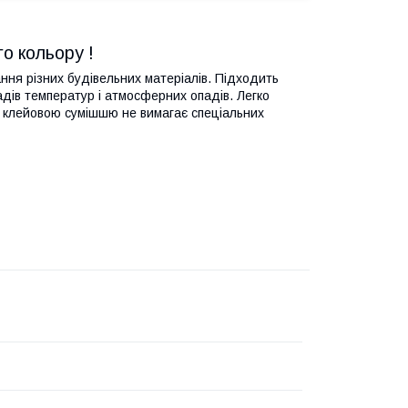
го кольору !
ня різних будівельних матеріалів. Підходить
адів температур і атмосферних опадів. Легко
 з клейовою сумішшю не вимагає спеціальних