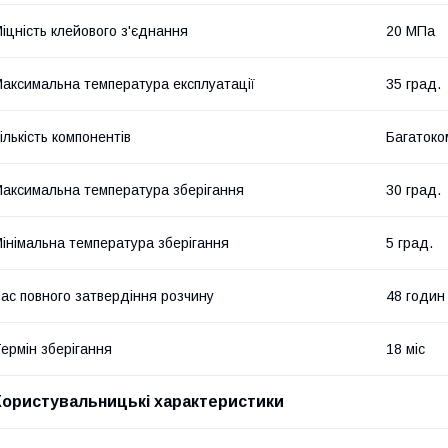
іцність клейового з'єднання
20 МПа
аксимальна температура експлуатації
35 град.
ількість компонентів
Багатоко
аксимальна температура зберігання
30 град.
інімальна температура зберігання
5 град.
ас повного затвердіння розчину
48 годин
ермін зберігання
18 міс
Користувальницькі характеристики