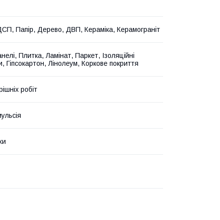
ДСП, Папір, Дерево, ДВП, Кераміка, Керамограніт
анелі, Плитка, Ламінат, Паркет, Ізоляційні
, Гіпсокартон, Лінолеум, Коркове покриття
рішніх робіт
мульсія
хи