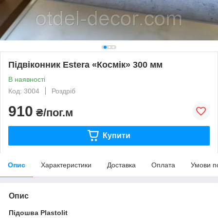
Підвіконник Estera «Космік» 300 мм
В наявності
Код: 3004
Роздріб
910
₴/пог.м
Купити
Опис
Характеристики
Доставка
Оплата
Умови п
Опис
Підошва Plastolit