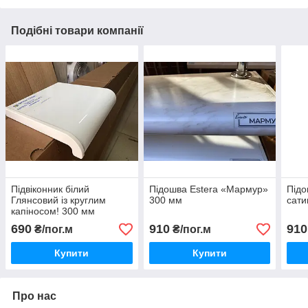
Подібні товари компанії
Підвіконник білий
Підошва Estera «Мармур»
Підо
Глянсовий із круглим
300 мм
сати
капіносом! 300 мм
690
910
910
₴/пог.м
₴/пог.м
Купити
Купити
Про нас